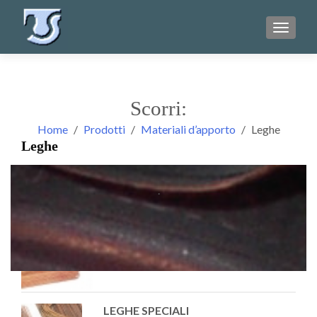
TOGGL
Scorri:
Home
Prodotti
Materiali d’apporto
Leghe
Leghe
.
LEGHE ARGENTO PER BRASATURA
SENZA CADMIO
LEGHE SPECIALI