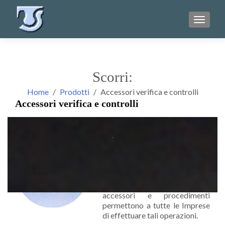
TOGGL
Scorri:
Home
Prodotti
Accessori verifica e controlli
Accessori verifica e controlli
.
Tutte le operazioni di saldatura
vanno sottoposte a verifiche e
controlli per dare la massima
affidabilità al manufatto
realizzato. Alcuni semplici
accessori e procedimenti
permettono a tutte le Imprese
di effettuare tali operazioni.