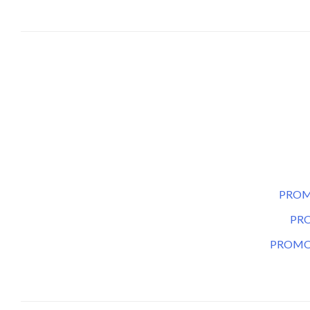
PROM
PR
PROMO 