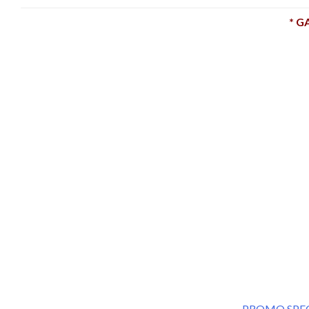
* G
PROMO SPE