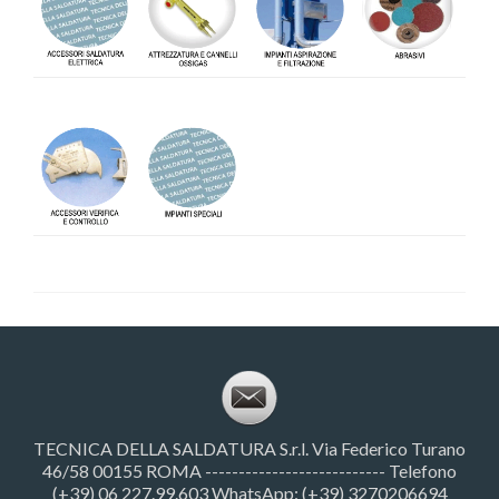
TECNICA DELLA SALDATURA S.r.l. Via Federico Turano
46/58 00155 ROMA --------------------------- Telefono
(+39) 06 227.99.603 WhatsApp: (+39) 3270206694