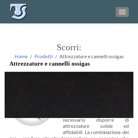
TOGGL
Scorri:
Home
Prodotti
Attrezzature e cannelli ossigas
Attrezzature e cannelli ossigas
.
Il procedimento di saldatura
alla fiamma è uno dei primi
procedimenti di giunzione dei
metalli. Per effettuare al
meglio tale operazione è
necessario disporre di
attrezzature solide ed
affidabili. La combinazione dei