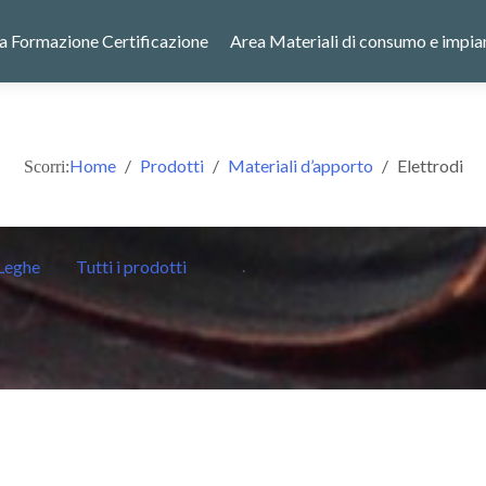
a Formazione Certificazione
Area Materiali di consumo e impia
Home
Prodotti
Materiali d’apporto
Elettrodi
Scorri:
.
Leghe
Tutti i prodotti
CIAIO AL CARBONIO