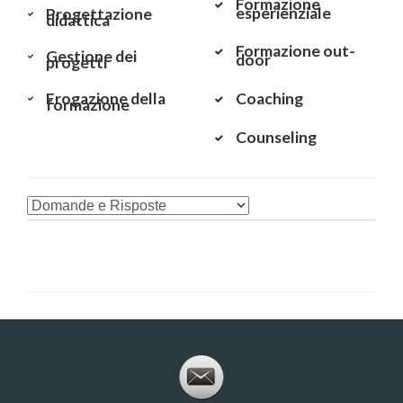
Formazione
esperienziale
Progettazione
didattica
Formazione out-
Gestione dei
door
progetti
Erogazione della
Coaching
formazione
Counseling