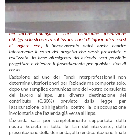
mette a vostra disposizione un consulente specializzato
che, in base alle vostre esigenze e bisogni, verificherà
quali sono i canali di finanziamento che possono
permettervi di ottenere delle riduzioni sui costi per la
realizzazione di progetti formativi di vostro interesse.
Per alcune tipologie di corsi formazione (formazione
obbligatoria sicurezza sul lavoro, corsi di informatica, corsi
di inglese, ecc.)
il finanziamento potrà anche coprire
interamente il costo del progetto che verrà presentato e
realizzato. In base all’esigenza dell’azienda sarà possibile
progettare e chiedere il finanziamento per qualsiasi tipo di
corso.
L’adesione ad uno dei Fondi interprofessionali non
determina ulteriori oneri per l’azienda ma comporta solo,
dopo una semplice comunicazione del vostro consulente
del lavoro all’Inps, una diversa destinazione del
contributo (0,30%) previsto dalla legge per
l’assicurazione obbligatoria contro la disoccupazione
involontaria che l’azienda già versa all’Inps.
L’azienda sarà poi completamente supportata dalla
nostra Società in tutte le fasi dell’intervento, dalla
presentazione della domanda, alla rendicontazione finale