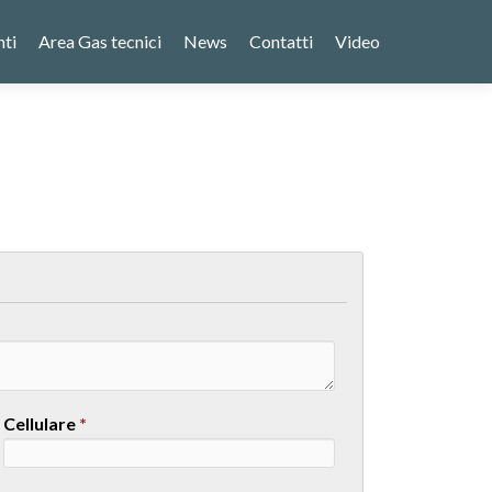
nti
Area Gas tecnici
News
Contatti
Video
Cellulare
*